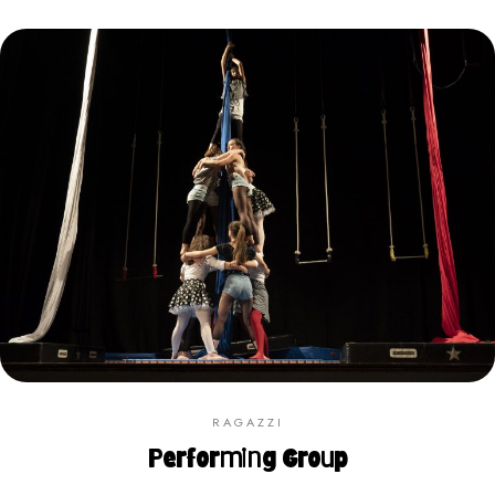
RAGAZZI
Performing Group