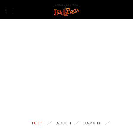
I NOSTRI CORSI
TUTTI
ADULTI
BAMBINI