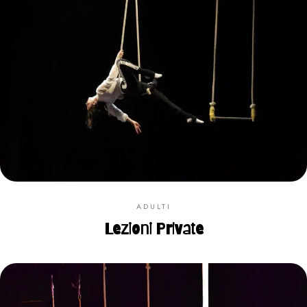
ADULTI
Lezioni Private