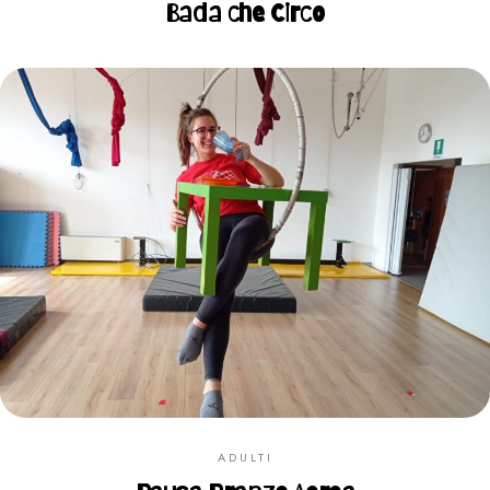
Bada che Circo
ADULTI