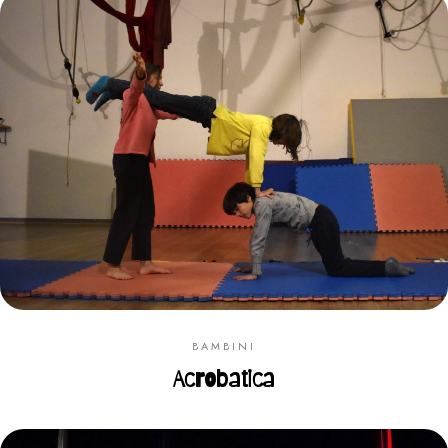
BAMBINI
Acrobatica