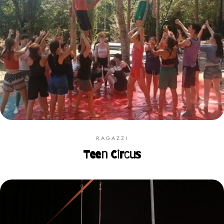
RAGAZZI
Teen Circus