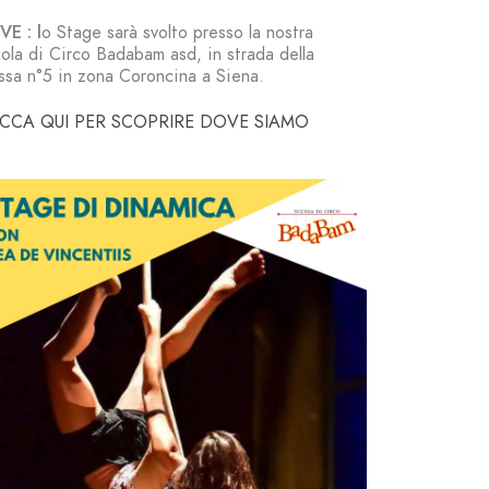
E : l
o Stage sarà svolto presso la nostra
ola di Circo Badabam asd, in strada della
ssa n°5 in zona Coroncina a Siena.
ICCA QUI PER SCOPRIRE DOVE SIAMO