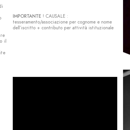
di
IMPORTANTE
! CAUSALE :
o
tesseramento/associazione per cognome e nome
dell’iscritto + contributo per attività istituzionale
ire
o il
ite