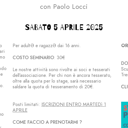
con Paolo Locci
SABATO 5 APRILE 2025
o
Per adultƏ e ragazzƏ dai 16 anni.
OR
ari
emo
COSTO SEMINARIO
: 30€
DOV
ando
Scu
Le nostre attività sono rivolte ai soci e tesserati
me
Tre
dell’associazione. Per chi non è ancora tesserato,
oltre alla quota per lo stage, sarà necessario
o.
saldare la quota di
tesseramento
di 20€
.
CL
Posti limitati:
ISCRIZIONI ENTRO MARTEDì 1
APRILE
no
COME FACCIO A PRENOTARMI ?
,