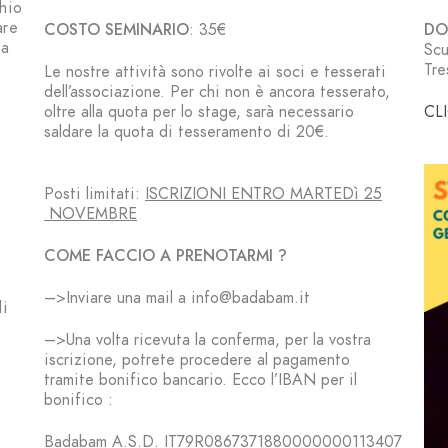
chio
are
COSTO SEMINARIO
: 35€
DOV
za
Scu
Tre
Le nostre attività sono rivolte ai soci e tesserati
dell’associazione. Per chi non è ancora tesserato,
oltre alla quota per lo stage, sarà necessario
CL
saldare la quota di
tesseramento
di 20€
.
Posti limitati:
ISCRIZIONI ENTRO MARTEDì 25
NOVEMBRE
COME FACCIO A PRENOTARMI ?
–>Inviare una mail a info@badabam.it
di
–>Una volta ricevuta la conferma, per la vostra
iscrizione, potrete procedere al pagamento
tramite bonifico bancario. Ecco l’IBAN per il
bonifico :
Badabam A.S.D. IT79R0867371880000000113407