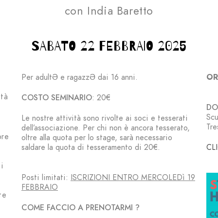
con India Baretto
SABATO 22 FEBBRAIO 2025
Per adultƏ e ragazzƏ dai 16 anni.
OR
ità
COSTO SEMINARIO
: 20€
DOV
Scu
Le nostre attività sono rivolte ai soci e tesserati
Tre
dell’associazione. Per chi non è ancora tesserato,
pre
oltre alla quota per lo stage, sarà necessario
saldare la quota di
tesseramento
di 20€
.
CL
i
Posti limitati:
ISCRIZIONI ENTRO MERCOLEDì 19
FEBBRAIO
te
COME FACCIO A PRENOTARMI ?