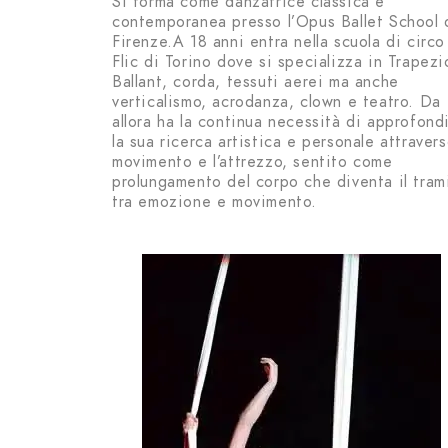
Si forma come danzatrice classica e
contemporanea presso l’Opus Ballet School 
Firenze.
A 18 anni entra nella scuola di circo
Flic di Torino dove si specializza in Trapezi
Ballant, corda, tessuti aerei ma anche
verticalismo, acrodanza, clown e teatro.
Da
allora ha la continua necessità di approfond
la sua ricerca artistica e personale attravers
movimento e l’attrezzo, sentito come
prolungamento del corpo che diventa il tram
tra emozione e movimento.