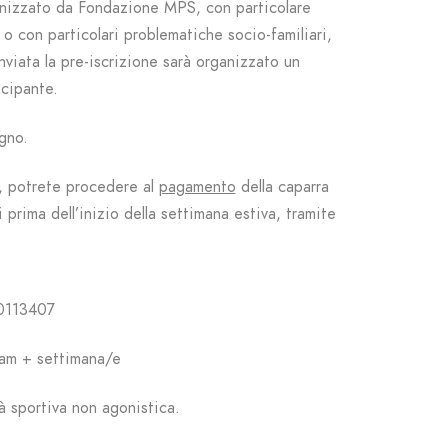
anizzato da Fondazione MPS, con particolare
 o con particolari
problematiche socio-familiari,
viata la pre-iscrizione
sarà organizzato un
tecipante.
gno.
o, potrete procedere al
pagamento
della caparra
prima dell’inizio della settimana estiva, tramite
0113407
bam + settimana/e
à sportiva non agonistica.