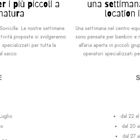
 i più piccoli a
una settimana
 natura
location
Sovicille. Le nostre settimane
Una settimana nel centro eque
tività proposte si svolgeranno
sono pensate per bambini e ra
 specializzati per tutta la
all’aria aperta in piccoli gr
al sacco.
operatori specializzati pe
E
Luglio
dal 22 a
to
dal 20 a
dal 27 a