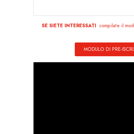
SE SIETE INTERESSATI
compilate il mod
MODULO DI PRE-ISCR