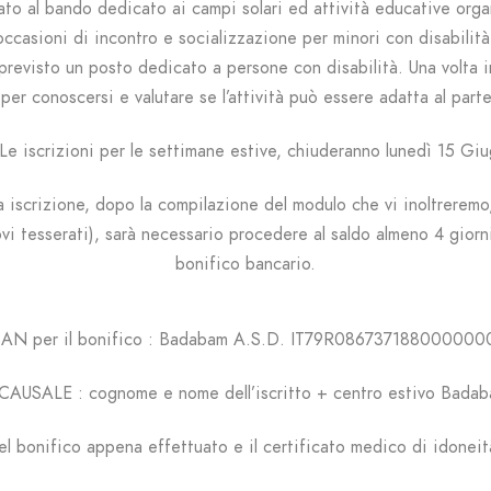
ato al bando
dedicato ai campi solari ed attività educative org
ccasioni di incontro e socializzazione per minori con disabilità
revisto un posto dedicato a persone con disabilità. Una volta in
per conoscersi e valutare se l’attività può essere adatta al par
Le iscrizioni per le settimane estive, chiuderanno lunedì 15 Giu
ra iscrizione, dopo la compilazione del modulo che vi inoltrerem
i tesserati), s
arà necessario procedere al saldo almeno 4 giorni 
bonifico bancario.
BAN per il bonifico : Badabam A.S.D.
IT79R086737188000000
CAUSALE : cognome e nome dell’iscritto + centro estivo Bada
del bonifico appena effettuato e il certificato medico di idoneit