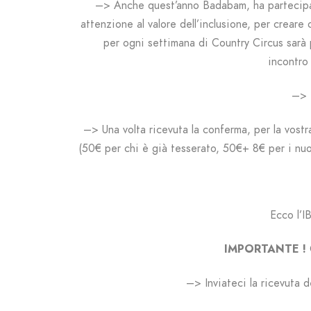
–> Anche q
uest’anno Badabam, ha partecip
attenzione
al valore dell’inclusione, per creare
o
per ogni settimana di Country Circus sarà p
incontro 
–> 
–> Una volta ricevuta la conferma, per la vost
(50€ per chi è già tesserato, 50€+ 8€ per i nuov
Ecco l’I
IMPORTANTE !
–> Inviateci la ricevuta 