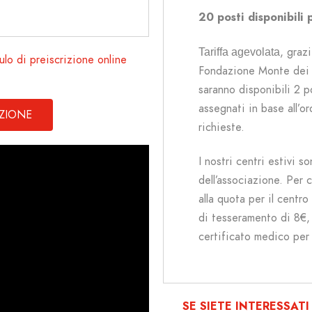
20 posti disponibili
, g
razi
Tariffa 
agevolata
ulo di preiscrizione online
Fondazione Monte dei 
saranno disponibili 2 po
assegnati in base all’or
IZIONE
richieste.
I nostri centri estivi so
dell’associazione. Per 
alla quota per il centro
di tesseramento di 8€, 
certificato medico per 
SE SIETE INTERESSAT