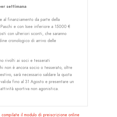
 per settimana
e al finanziamento da parte della 
Paschi e 
con Isee inferiore a 15000 € 
sti con ulteriori sconti, che 
saranno
dine cronologico di arrivo delle
no rivolti ai soci e tesserati
chi non è ancora socio o tesserato, oltre
 estivo, sarà necessario saldare la quota
valida fino al 31 Agosto e presentare un
attività sportiva non agonistica.
I
compilate il modulo di preiscrizione online