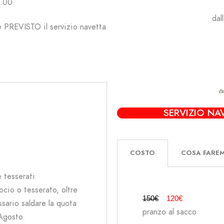
4.00
dal
 PREVISTO il servizio navetta
SERVIZIO
NA
COSTO
COSA FARE
e tesserati
ocio o tesserato, oltre
150€
120€ 
ssario saldare la quota
pranzo al sacco
 Agosto.