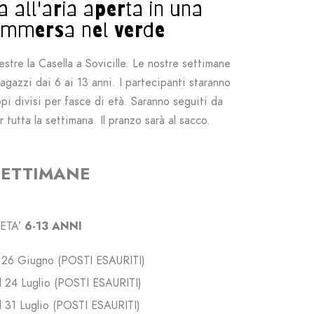
 all'aria aperta in una
 immersa nel verde
stre la Casella a Sovicille. Le nostre settimane
gazzi dai 6 ai 13 anni. I partecipanti staranno
uppi divisi per fasce di età. Saranno seguiti da
r tutta la settimana.
I
l pranzo sarà al sacco.
SETTIMANE
ETA’
6-13 ANNI
l 26 Giugno (POSTI ESAURITI)
l 24 Luglio
(POSTI ESAURITI)
l 31 Luglio
(POSTI ESAURITI)