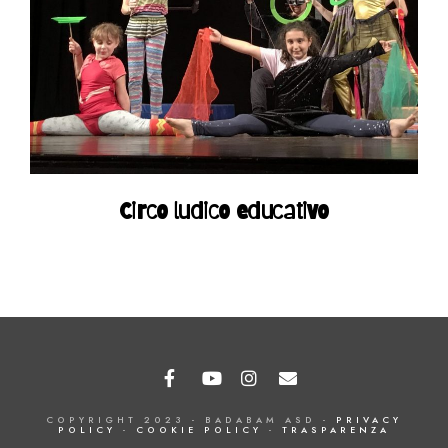
Circo ludico educativo
COPYRIGHT 2023 - BADABAM ASD -
PRIVACY
POLICY
-
COOKIE POLICY
-
TRASPARENZA