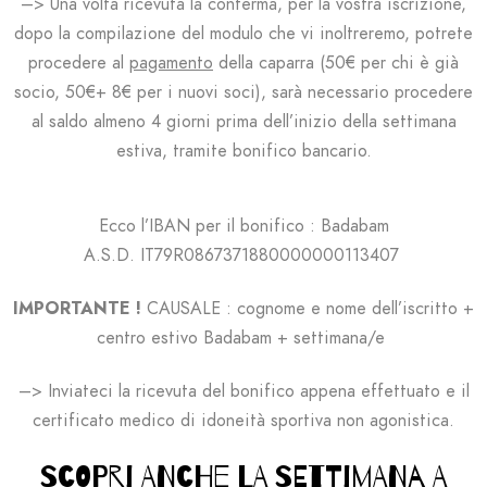
–> Una volta ricevuta la conferma, per la vostra iscrizione,
dopo la compilazione del modulo che vi inoltreremo, potrete
procedere al
pagamento
della caparra (50€ per chi è già
socio, 50€+ 8€ per i nuovi soci), s
arà necessario procedere
al saldo almeno 4 giorni prima dell’inizio della settimana
estiva, tramite bonifico bancario.
Ecco l’IBAN per il bonifico : Badabam
A.S.D.
IT79R0867371880000000113407
IMPORTANTE !
CAUSALE : cognome e nome dell’iscritto +
centro estivo Badabam + settimana/e
–> Inviateci la ricevuta del bonifico appena effettuato e il
certificato medico di idoneità sportiva non agonistica.
SCOPRI ANCHE LA SETTIMANA A