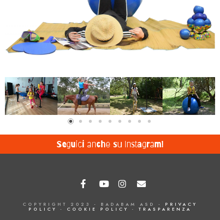
Seguici anche su Instagram!
COPYRIGHT 2023 - BADABAM ASD -
PRIVACY
POLICY
-
COOKIE POLICY
-
TRASPARENZA