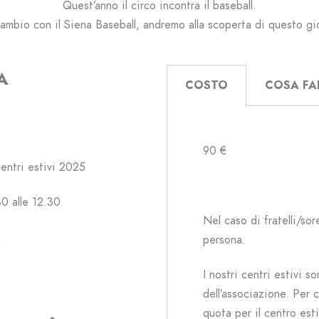
Quest’anno il circo incontra il baseball.
ambio con il Siena Baseball, andremo alla scoperta di questo gi
A
COSTO
COSA F
I
90 €
centri estivi 2025
30 alle 12.30
Nel caso di fratelli/sor
persona.
I nostri centri estivi so
dell’associazione.
Per c
quota per il centro est