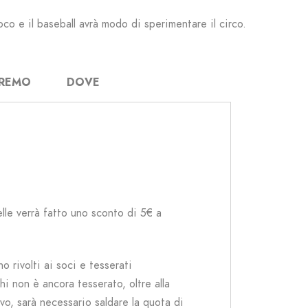
oco e il baseball avrà modo di
sperimentare
il circo.
AREMO
DOVE
elle verrà fatto uno sconto di 5€ a
no rivolti ai soci e tesserati
hi non è ancora tesserato, oltre alla
ivo, sarà necessario saldare la quota di