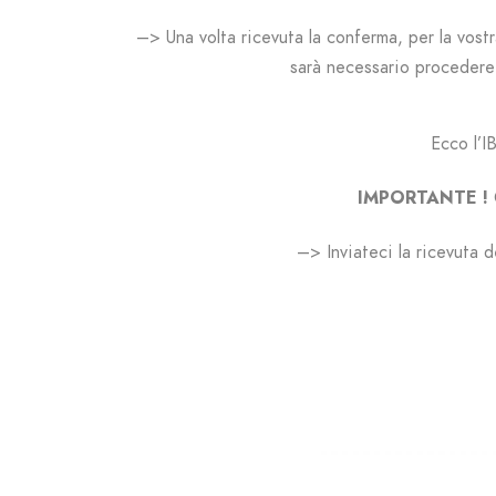
–> Una volta ricevuta la conferma, per la vost
s
arà necessario procedere a
Ecco l’I
IMPORTANTE !
–> Inviateci la ricevuta 