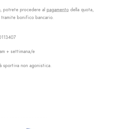
o, potrete procedere al
pagamento
della quota,
, tramite bonifico bancario.
0113407
bam + settimana/e
à sportiva non agonistica.