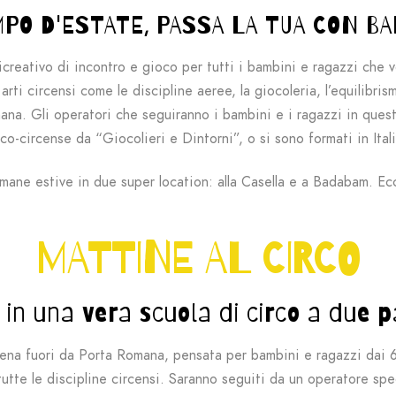
MPO D'ESTATE, PASSA LA TUA CON B
icreativo di incontro e gioco per tutti i bambini e ragazzi che v
ti circensi come le discipline aeree, la giocoleria, l’equilibrism
mana.
Gli operatori che seguiranno i bambini e i ragazzi in questa
-circense da “Giocolieri e Dintorni”, o si sono formati in Italia
ane estive in due super location: alla Casella e a
Badabam.
Ec
MATTINE AL CIRCO
in una vera scuola di circo a due pa
ena fuori da Porta Romana, pensata per bambini e ragazzi dai 6 a
tte le discipline circensi.
Saranno seguiti da un operatore spe