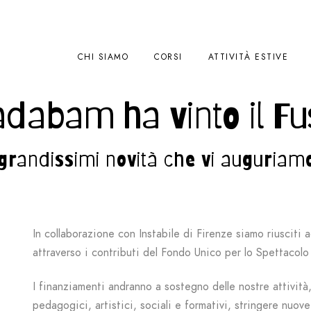
CHI SIAMO
CORSI
ATTIVITÀ ESTIVE
dabam ha vinto il Fu
grandissimi novità che vi auguriam
In collaborazione con Instabile di Firenze siamo riusciti 
attraverso i contributi del Fondo Unico per lo Spettacolo
I finanziamenti andranno a sostegno delle nostre attivit
pedagogici, artistici, sociali e formativi, stringere nuov