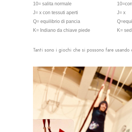
10= salita normale
10=cor
J= x con tessuti aperti
J= x
Q= equilibrio di pancia
Q=equil
K= Indiano da chiave piede
K= sed
Tanti sono i giochi che si possono fare usando q