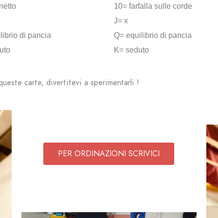
netto
10= farfalla sulle corde
J= x
ibrio di pancia
Q= equilibrio di pancia
uto
K= seduto
ueste carte, divertitevi a sperimentarli !
PER ORDINAZIONI SCRIVICI