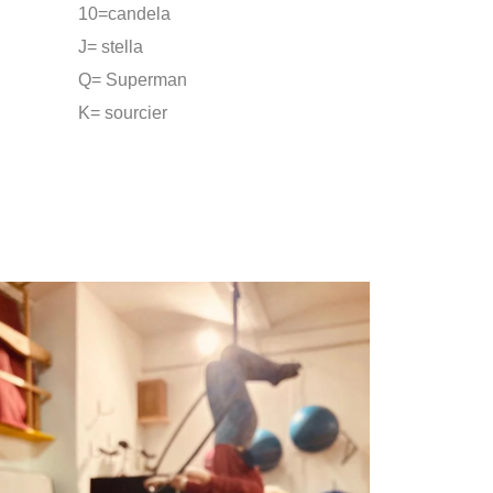
10=candela
J= stella
Q= Superman
K= sourcier