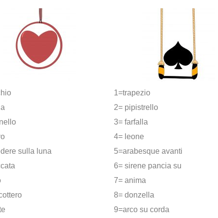
chio
1=trapezio
la
2= pipistrello
nello
3= farfalla
vo
4= leone
dere sulla luna
5=arabesque avanti
cata
6= sirene pancia su
o
7= anima
cottero
8= donzella
te
9=arco su corda