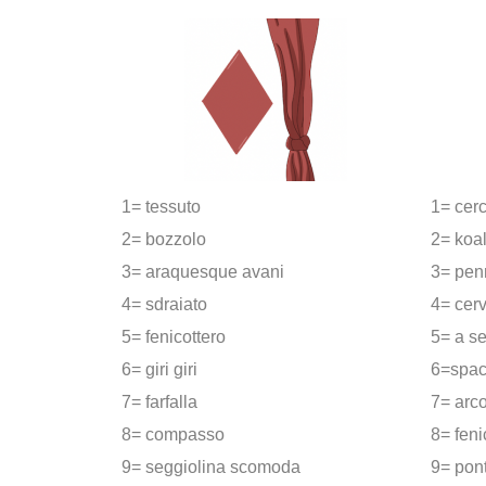
1= tessuto
1= cer
2= bozzolo
2= koa
3= araquesque avani
3= pen
4= sdraiato
4= cer
5= fenicottero
5= a se
6= giri giri
6=spac
7= farfalla
7= arc
8= compasso
8= feni
9= seggiolina scomoda
9= pon