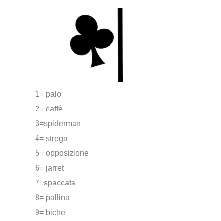
1= palo
2= caffè
3=spiderman
4= strega
5= opposizione
6= jarret
7=spaccata
8= pallina
9= biche