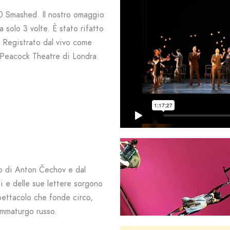
0 Smashed. Il nostro omaggio
solo 3 volte. È stato rifatto
 Registrato dal vivo come
l Peacock Theatre di Londra.
o di Anton Čechov e dal
li e delle sue lettere sorgono
pettacolo che fonde circo,
ammaturgo russo.